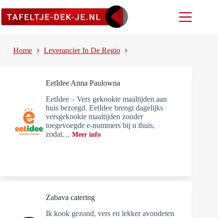
Ga
naar
de
inhoud
Home
Leverancier In De Regio
EetIdee Anna Paulowna
EetIdee – Vers gekookte maaltijden aan
huis bezorgd. EetIdee brengt dagelijks
versgekookte maaltijden zonder
toegevoegde e-nummers bij u thuis,
zodat…
Meer info
Zabava catering
Ik kook gezond, vers en lekker avondeten