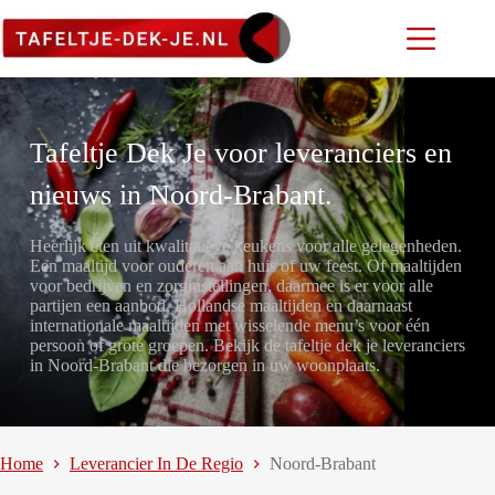
Ga
naar
de
inhoud
Tafeltje Dek Je voor leveranciers en
nieuws in Noord-Brabant.
Heerlijk eten uit kwalitatieve keukens voor alle gelegenheden.
Een maaltijd voor ouderen aan huis of uw feest. Of maaltijden
voor bedrijven en zorginstellingen, daarmee is er voor alle
partijen een aanbod. Hollandse maaltijden en daarnaast
internationale maaltijden met wisselende menu’s voor één
persoon of grote groepen. Bekijk de tafeltje dek je leveranciers
in Noord-Brabant die bezorgen in uw woonplaats.
Home
Leverancier In De Regio
Noord-Brabant