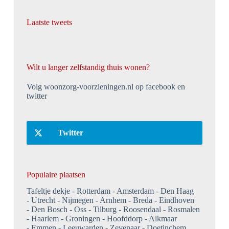
Laatste tweets
Wilt u langer zelfstandig thuis wonen?
Volg woonzorg-voorzieningen.nl op facebook en
twitter
Twitter
Populaire plaatsen
Tafeltje dekje
Rotterdam
Amsterdam
Den Haag
Utrecht
Nijmegen
Arnhem
Breda
Eindhoven
Den Bosch
Oss
Tilburg
Roosendaal
Rosmalen
Haarlem
Groningen
Hoofddorp
Alkmaar
Emmen
Leeuwarden
Zevenaar
Doetinchem