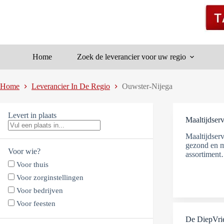
Ga
naar
de
inhoud
Home
Zoek de leverancier voor uw regio
Home
Leverancier In De Regio
Ouwster-Nijega
Levert in plaats
Maaltijdserv
Maaltijdserv
gezond en m
Voor wie?
assortimen
Voor thuis
Voor zorginstellingen
Voor bedrijven
Voor feesten
De DiepVr