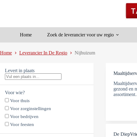
Ga
naar
de
inhoud
Home
Zoek de leverancier voor uw regio
Home
Leverancier In De Regio
Nijhuizum
Levert in plaats
Maaltijdserv
Maaltijdserv
gezond en m
Voor wie?
assortimen
Voor thuis
Voor zorginstellingen
Voor bedrijven
Voor feesten
De DiepVr