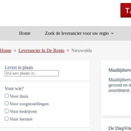
Ga
naar
de
inhoud
Home
Zoek de leverancier voor uw regio
Home
Leverancier In De Regio
Nieuwolda
Levert in plaats
Maaltijdserv
Maaltijdserv
gezond en m
Voor wie?
assortimen
Voor thuis
Voor zorginstellingen
Voor bedrijven
Voor feesten
De DiepVr