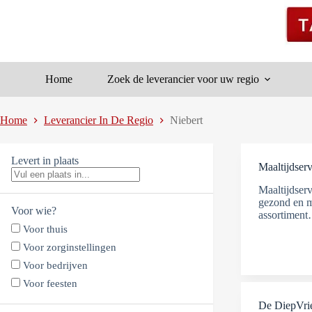
Ga
naar
de
inhoud
Home
Zoek de leverancier voor uw regio
Home
Leverancier In De Regio
Niebert
Levert in plaats
Maaltijdserv
Maaltijdserv
gezond en m
Voor wie?
assortimen
Voor thuis
Voor zorginstellingen
Voor bedrijven
Voor feesten
De DiepVr