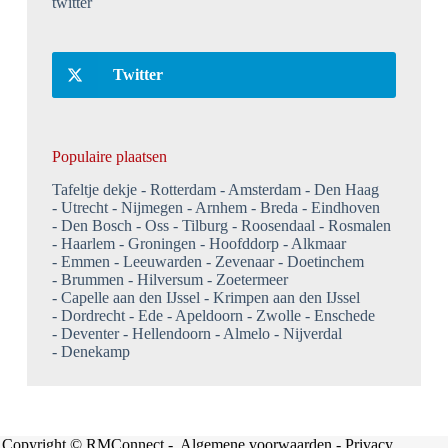
twitter
Twitter
Populaire plaatsen
Tafeltje dekje
Rotterdam
Amsterdam
Den Haag
Utrecht
Nijmegen
Arnhem
Breda
Eindhoven
Den Bosch
Oss
Tilburg
Roosendaal
Rosmalen
Haarlem
Groningen
Hoofddorp
Alkmaar
Emmen
Leeuwarden
Zevenaar
Doetinchem
Brummen
Hilversum
Zoetermeer
Capelle aan den IJssel
Krimpen aan den IJssel
Dordrecht
Ede
Apeldoorn
Zwolle
Enschede
Deventer
Hellendoorn
Almelo
Nijverdal
Denekamp
Copyright © RMConnect -
Algemene voorwaarden
-
Privacy