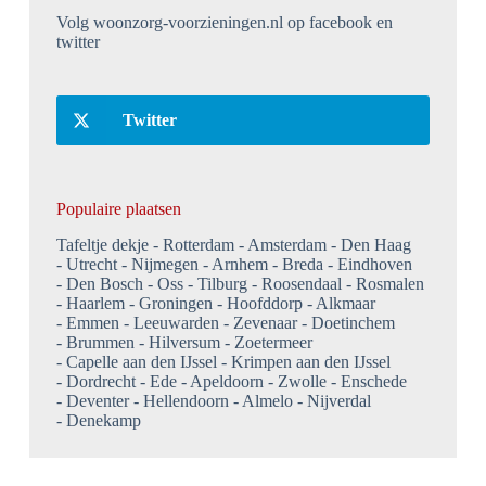
Volg woonzorg-voorzieningen.nl op facebook en
twitter
Twitter
Populaire plaatsen
Tafeltje dekje
Rotterdam
Amsterdam
Den Haag
Utrecht
Nijmegen
Arnhem
Breda
Eindhoven
Den Bosch
Oss
Tilburg
Roosendaal
Rosmalen
Haarlem
Groningen
Hoofddorp
Alkmaar
Emmen
Leeuwarden
Zevenaar
Doetinchem
Brummen
Hilversum
Zoetermeer
Capelle aan den IJssel
Krimpen aan den IJssel
Dordrecht
Ede
Apeldoorn
Zwolle
Enschede
Deventer
Hellendoorn
Almelo
Nijverdal
Denekamp