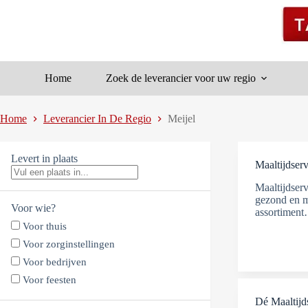
Ga
naar
de
inhoud
Home
Zoek de leverancier voor uw regio
Home
Leverancier In De Regio
Meijel
Levert in plaats
Maaltijdserv
Maaltijdserv
gezond en m
Voor wie?
assortimen
Voor thuis
Voor zorginstellingen
Voor bedrijven
Voor feesten
Dé Maaltijd