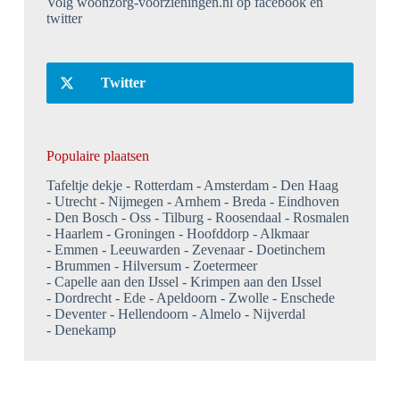
Volg woonzorg-voorzieningen.nl op facebook en
twitter
Twitter
Populaire plaatsen
Tafeltje dekje
Rotterdam
Amsterdam
Den Haag
Utrecht
Nijmegen
Arnhem
Breda
Eindhoven
Den Bosch
Oss
Tilburg
Roosendaal
Rosmalen
Haarlem
Groningen
Hoofddorp
Alkmaar
Emmen
Leeuwarden
Zevenaar
Doetinchem
Brummen
Hilversum
Zoetermeer
Capelle aan den IJssel
Krimpen aan den IJssel
Dordrecht
Ede
Apeldoorn
Zwolle
Enschede
Deventer
Hellendoorn
Almelo
Nijverdal
Denekamp