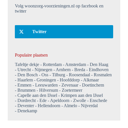
Volg woonzorg-voorzieningen.nl op facebook en
twitter
Twitter
Populaire plaatsen
Tafeltje dekje
Rotterdam
Amsterdam
Den Haag
Utrecht
Nijmegen
Arnhem
Breda
Eindhoven
Den Bosch
Oss
Tilburg
Roosendaal
Rosmalen
Haarlem
Groningen
Hoofddorp
Alkmaar
Emmen
Leeuwarden
Zevenaar
Doetinchem
Brummen
Hilversum
Zoetermeer
Capelle aan den IJssel
Krimpen aan den IJssel
Dordrecht
Ede
Apeldoorn
Zwolle
Enschede
Deventer
Hellendoorn
Almelo
Nijverdal
Denekamp