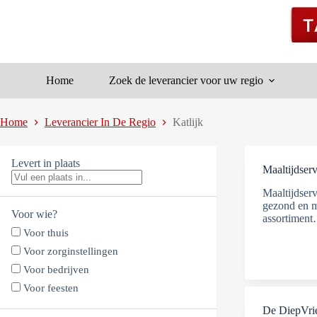
Ga
naar
de
inhoud
Home
Zoek de leverancier voor uw regio
Home
Leverancier In De Regio
Katlijk
Levert in plaats
Maaltijdserv
Maaltijdserv
gezond en m
Voor wie?
assortimen
Voor thuis
Voor zorginstellingen
Voor bedrijven
Voor feesten
De DiepVr