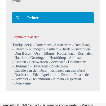
twitter
Twitter
Populaire plaatsen
Tafeltje dekje
Rotterdam
Amsterdam
Den Haag
Utrecht
Nijmegen
Arnhem
Breda
Eindhoven
Den Bosch
Oss
Tilburg
Roosendaal
Rosmalen
Haarlem
Groningen
Hoofddorp
Alkmaar
Emmen
Leeuwarden
Zevenaar
Doetinchem
Brummen
Hilversum
Zoetermeer
Capelle aan den IJssel
Krimpen aan den IJssel
Dordrecht
Ede
Apeldoorn
Zwolle
Enschede
Deventer
Hellendoorn
Almelo
Nijverdal
Denekamp
Copyright © RMConnect -
Algemene voorwaarden
-
Privacy