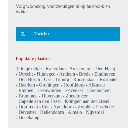
Volg woonzorg-voorzieningen.nl op facebook en
twitter
Twitter
Populaire plaatsen
Tafeltje dekje
Rotterdam
Amsterdam
Den Haag
Utrecht
Nijmegen
Arnhem
Breda
Eindhoven
Den Bosch
Oss
Tilburg
Roosendaal
Rosmalen
Haarlem
Groningen
Hoofddorp
Alkmaar
Emmen
Leeuwarden
Zevenaar
Doetinchem
Brummen
Hilversum
Zoetermeer
Capelle aan den IJssel
Krimpen aan den IJssel
Dordrecht
Ede
Apeldoorn
Zwolle
Enschede
Deventer
Hellendoorn
Almelo
Nijverdal
Denekamp