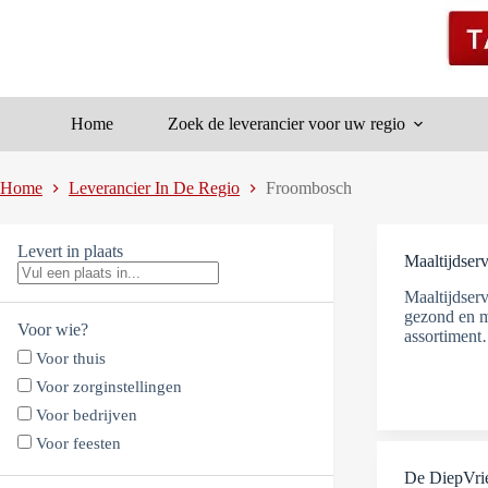
Ga
naar
de
inhoud
Home
Zoek de leverancier voor uw regio
Home
Leverancier In De Regio
Froombosch
Levert in plaats
Maaltijdserv
Maaltijdserv
gezond en m
Voor wie?
assortimen
Voor thuis
Voor zorginstellingen
Voor bedrijven
Voor feesten
De DiepVr