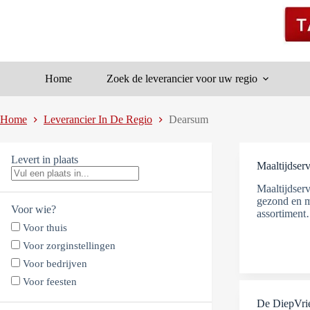
Ga
naar
de
inhoud
Home
Zoek de leverancier voor uw regio
Home
Leverancier In De Regio
Dearsum
Levert in plaats
Maaltijdserv
Maaltijdserv
gezond en m
Voor wie?
assortimen
Voor thuis
Voor zorginstellingen
Voor bedrijven
Voor feesten
De DiepVr