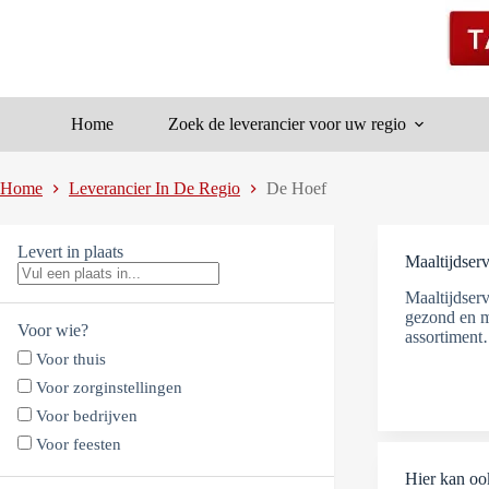
Ga
naar
de
inhoud
Home
Zoek de leverancier voor uw regio
Home
Leverancier In De Regio
De Hoef
Levert in plaats
Maaltijdserv
Maaltijdserv
gezond en m
Voor wie?
assortimen
Voor thuis
Voor zorginstellingen
Voor bedrijven
Voor feesten
Hier kan oo