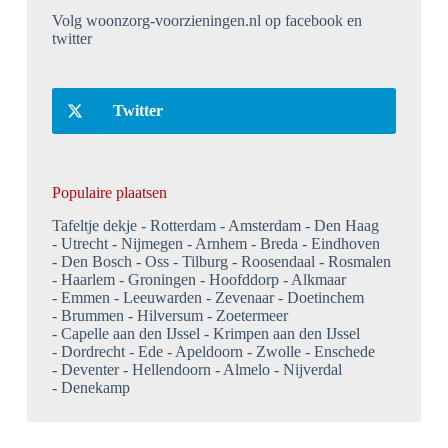
Volg woonzorg-voorzieningen.nl op facebook en
twitter
Twitter
Populaire plaatsen
Tafeltje dekje
Rotterdam
Amsterdam
Den Haag
Utrecht
Nijmegen
Arnhem
Breda
Eindhoven
Den Bosch
Oss
Tilburg
Roosendaal
Rosmalen
Haarlem
Groningen
Hoofddorp
Alkmaar
Emmen
Leeuwarden
Zevenaar
Doetinchem
Brummen
Hilversum
Zoetermeer
Capelle aan den IJssel
Krimpen aan den IJssel
Dordrecht
Ede
Apeldoorn
Zwolle
Enschede
Deventer
Hellendoorn
Almelo
Nijverdal
Denekamp