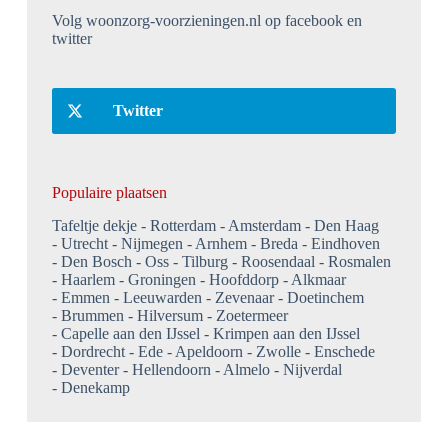
Volg woonzorg-voorzieningen.nl op facebook en
twitter
Twitter
Populaire plaatsen
Tafeltje dekje
Rotterdam
Amsterdam
Den Haag
Utrecht
Nijmegen
Arnhem
Breda
Eindhoven
Den Bosch
Oss
Tilburg
Roosendaal
Rosmalen
Haarlem
Groningen
Hoofddorp
Alkmaar
Emmen
Leeuwarden
Zevenaar
Doetinchem
Brummen
Hilversum
Zoetermeer
Capelle aan den IJssel
Krimpen aan den IJssel
Dordrecht
Ede
Apeldoorn
Zwolle
Enschede
Deventer
Hellendoorn
Almelo
Nijverdal
Denekamp