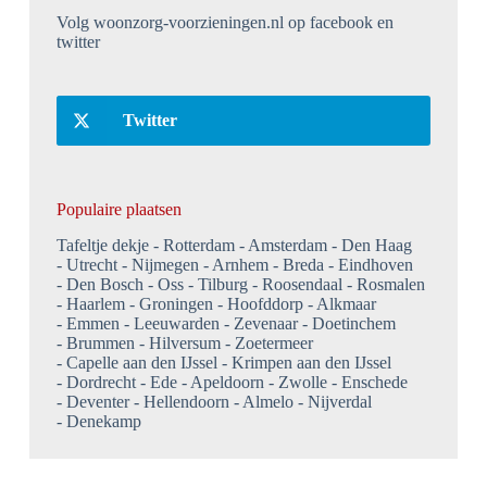
Volg woonzorg-voorzieningen.nl op facebook en
twitter
Twitter
Populaire plaatsen
Tafeltje dekje
Rotterdam
Amsterdam
Den Haag
Utrecht
Nijmegen
Arnhem
Breda
Eindhoven
Den Bosch
Oss
Tilburg
Roosendaal
Rosmalen
Haarlem
Groningen
Hoofddorp
Alkmaar
Emmen
Leeuwarden
Zevenaar
Doetinchem
Brummen
Hilversum
Zoetermeer
Capelle aan den IJssel
Krimpen aan den IJssel
Dordrecht
Ede
Apeldoorn
Zwolle
Enschede
Deventer
Hellendoorn
Almelo
Nijverdal
Denekamp