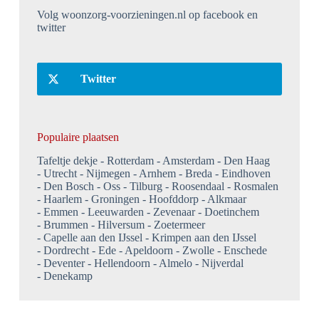
Volg woonzorg-voorzieningen.nl op facebook en
twitter
Twitter
Populaire plaatsen
Tafeltje dekje
Rotterdam
Amsterdam
Den Haag
Utrecht
Nijmegen
Arnhem
Breda
Eindhoven
Den Bosch
Oss
Tilburg
Roosendaal
Rosmalen
Haarlem
Groningen
Hoofddorp
Alkmaar
Emmen
Leeuwarden
Zevenaar
Doetinchem
Brummen
Hilversum
Zoetermeer
Capelle aan den IJssel
Krimpen aan den IJssel
Dordrecht
Ede
Apeldoorn
Zwolle
Enschede
Deventer
Hellendoorn
Almelo
Nijverdal
Denekamp