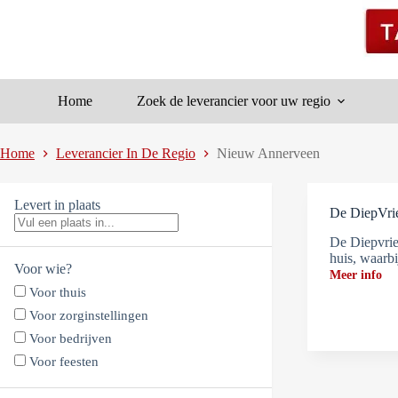
Ga
naar
de
inhoud
Home
Zoek de leverancier voor uw regio
Home
Leverancier In De Regio
Nieuw Annerveen
Levert in plaats
De DiepVr
De Diepvrie
huis, waarb
Voor wie?
Meer info
Voor thuis
Voor zorginstellingen
Voor bedrijven
Voor feesten