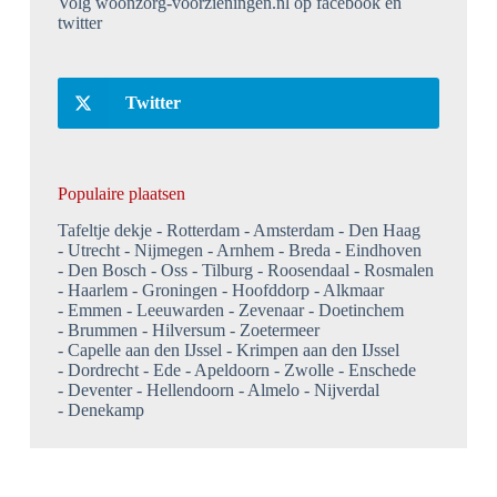
Volg woonzorg-voorzieningen.nl op facebook en
twitter
Twitter
Populaire plaatsen
Tafeltje dekje
Rotterdam
Amsterdam
Den Haag
Utrecht
Nijmegen
Arnhem
Breda
Eindhoven
Den Bosch
Oss
Tilburg
Roosendaal
Rosmalen
Haarlem
Groningen
Hoofddorp
Alkmaar
Emmen
Leeuwarden
Zevenaar
Doetinchem
Brummen
Hilversum
Zoetermeer
Capelle aan den IJssel
Krimpen aan den IJssel
Dordrecht
Ede
Apeldoorn
Zwolle
Enschede
Deventer
Hellendoorn
Almelo
Nijverdal
Denekamp