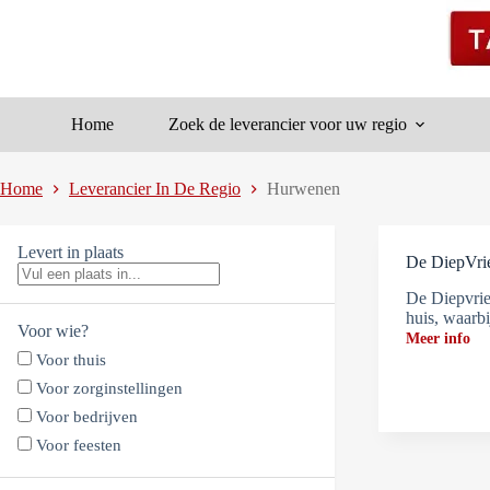
Ga
naar
de
inhoud
Home
Zoek de leverancier voor uw regio
Home
Leverancier In De Regio
Hurwenen
Levert in plaats
De DiepVr
De Diepvrie
huis, waarb
Voor wie?
Meer info
Voor thuis
Voor zorginstellingen
Voor bedrijven
Voor feesten