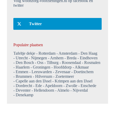
Volg woonzorg-voorzieningen.nl op facebook en
twitter
Twitter
Populaire plaatsen
Tafeltje dekje
Rotterdam
Amsterdam
Den Haag
Utrecht
Nijmegen
Arnhem
Breda
Eindhoven
Den Bosch
Oss
Tilburg
Roosendaal
Rosmalen
Haarlem
Groningen
Hoofddorp
Alkmaar
Emmen
Leeuwarden
Zevenaar
Doetinchem
Brummen
Hilversum
Zoetermeer
Capelle aan den IJssel
Krimpen aan den IJssel
Dordrecht
Ede
Apeldoorn
Zwolle
Enschede
Deventer
Hellendoorn
Almelo
Nijverdal
Denekamp