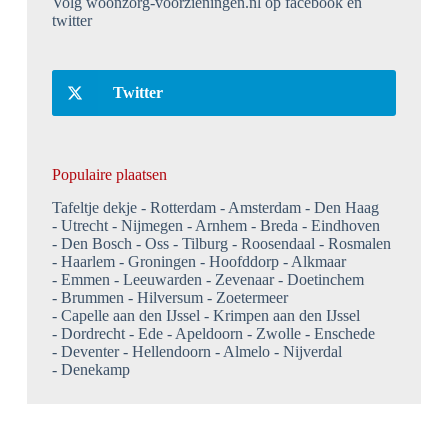
Volg woonzorg-voorzieningen.nl op facebook en
twitter
Twitter
Populaire plaatsen
Tafeltje dekje
Rotterdam
Amsterdam
Den Haag
Utrecht
Nijmegen
Arnhem
Breda
Eindhoven
Den Bosch
Oss
Tilburg
Roosendaal
Rosmalen
Haarlem
Groningen
Hoofddorp
Alkmaar
Emmen
Leeuwarden
Zevenaar
Doetinchem
Brummen
Hilversum
Zoetermeer
Capelle aan den IJssel
Krimpen aan den IJssel
Dordrecht
Ede
Apeldoorn
Zwolle
Enschede
Deventer
Hellendoorn
Almelo
Nijverdal
Denekamp