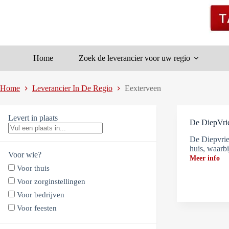
Ga
naar
de
inhoud
Home
Zoek de leverancier voor uw regio
Home
Leverancier In De Regio
Eexterveen
Levert in plaats
De DiepVr
De Diepvrie
huis, waarb
Voor wie?
Meer info
Voor thuis
Voor zorginstellingen
Voor bedrijven
Voor feesten