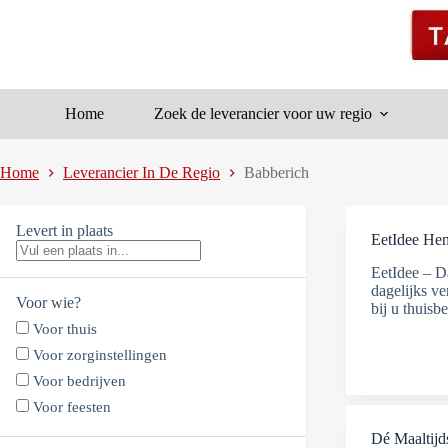
Ga
naar
de
inhoud
Home
Zoek de leverancier voor uw regio
Home
Leverancier In De Regio
Babberich
Levert in plaats
EetIdee He
EetIdee – Da
dagelijks v
Voor wie?
bij u thuis
Voor thuis
Voor zorginstellingen
Voor bedrijven
Voor feesten
Dé Maaltijd