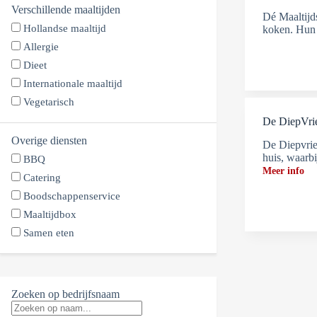
Verschillende maaltijden
Dé Maaltijds
Hollandse maaltijd
koken. Hun 
Allergie
Dieet
Internationale maaltijd
Vegetarisch
De DiepVr
Overige diensten
De Diepvrie
huis, waarb
BBQ
Meer info
Catering
Boodschappenservice
Maaltijdbox
Samen eten
Zoeken op bedrijfsnaam